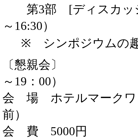
第3部 [ディスカ
～16:30）
※ シンポジウムの趣
〔懇親会〕 
～19：00）
会 場 ホテルマークワ
前）
会 費 5000円