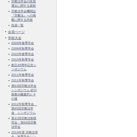
宗教法学会の役員
選出に関する規程
宗教法学会機関誌
『宗教法』への掲
載に関する内規
役員一覧
会員ページ
学術大会
2009年春季学会
2009年秋季学会
2010年春季学会
2010年秋季学会
創立30周年記念シ
ンポジウム
2011年春季学会
2011年秋季学会
第63回宗教法学会
シンポジウム 砂川
政教分離裁判とそ
の後
2012年秋季学会
第65回宗教法学
会 シンポジウム
第31回宗教法制研
究会・第66回宗教
法学会
2013年度 宗教法学
会・秋季学会シン