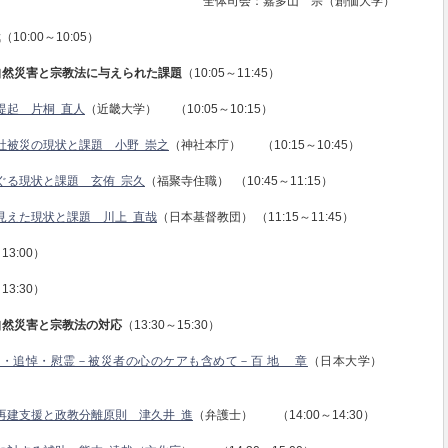
全体司会：嘉多山 宗（創価大学）
10:00～10:05）
自然災害と宗教法に与えられた課題
（10:05～11:45）
提起 片桐 直人
（近畿大学） （10:05～10:15）
社被災の現状と課題 小野 崇之
（神社本庁） （10:15～10:45）
ぐる現状と課題 玄侑 宗久
（福聚寺住職） （10:45～11:15）
見えた現状と課題 川上 直哉
（日本基督教団） （11:15～11:45）
3:00）
3:30）
自然災害と宗教法の対応
（13:30～15:30）
・追悼・慰霊－被災者の心のケアも含めて－百 地 章
（日本大学）
再建支援と政教分離原則 津久井 進
（弁護士） （14:00～14:30）