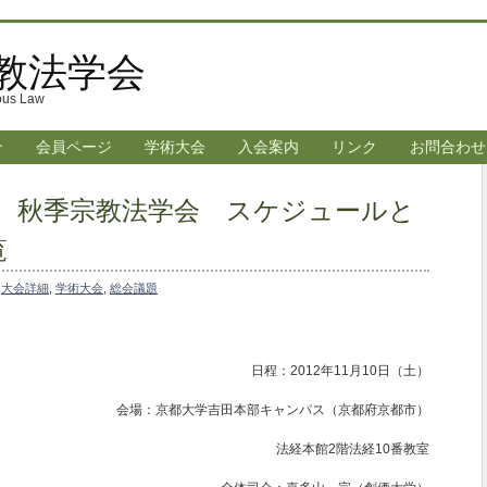
宗教法学会
ious Law
介
会員ページ
学術大会
入会案内
リンク
お問合わせ
度 秋季宗教法学会 スケジュールと
覧
y
大会詳細
,
学術大会
,
総会議題
日程：2012年11月10日（土）
会場：京都大学吉田本部キャンパス（京都府京都市）
法経本館2階法経10番教室