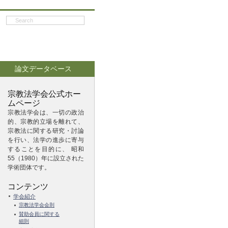
論文データベース
宗教法学会公式ホー
ムページ
宗教法学会は、一切の政治
的、宗教的立場を離れて、
宗教法に関する研究・討論
を行い、法学の進歩に寄与
することを目的に、 昭和
55（1980）年に設立された
学術団体です。
コンテンツ
学会紹介
宗教法学会会則
賛助会員に関する
細則