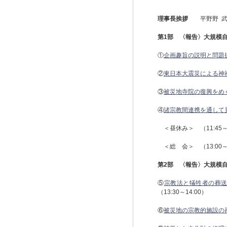
理事長挨拶
平野野 武（
第
1
部 〈報告〉大規模
①
企画趣旨の説明と問題
②
東日本大震災による神
③
被災地寺院の復興をめ
④
諸宗教間連携を通して
＜昼休み＞ （11:45～1
＜総 会＞ （13:00～1
第
2
部 〈報告〉大規模
⑤
宗教法と犠牲者の葬送
（13:30～14:00）
⑥
被災地の宗教的施設の