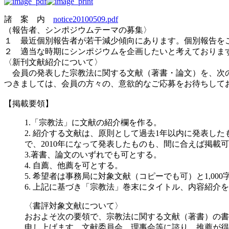
諸 案 内
notice20100509.pdf
（報告者、シンポジウムテーマの募集〉
１ 最近個別報告者が若干減少傾向にあります。個別報告を
２ 適当な時期にシンポジウムを企画したいと考えておりま
〈新刊文献紹介について〉
会員の発表した宗教法に関する文献（著書・論文）を、次
つきましては、会員の方々の、意欲的なご応募をお待ちして
【掲載要領】
1.「宗教法」に文献の紹介欄を作る。
2. 紹介する文献は、原則として過去1年以内に発表した
で、2010年になって発表したものも、間に合えば掲載
3.著書、論文のいずれでも可とする。
4. 自薦、他薦を可とする。
5. 希望者は事務局に対象文献（コピーでも可）と1,0
6. 上記に基づき「宗教法」巻末にタイトル、内容紹介
〈書評対象文献について〉
おおよそ次の要領で、宗教法に関する文献（著書）の書
申し上げます。文献委員会、理事会等に諮り、推薦が得