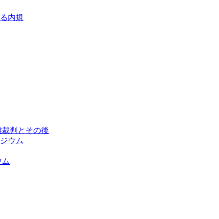
る内規
離裁判とその後
ポジウム
ウム