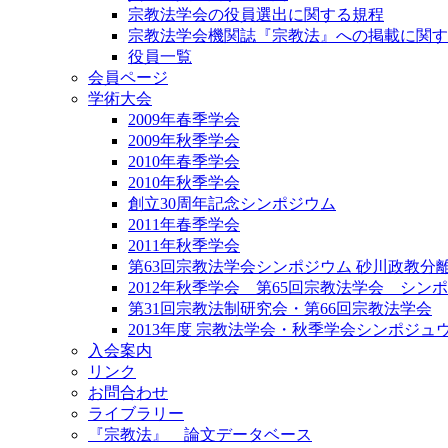
宗教法学会の役員選出に関する規程
宗教法学会機関誌『宗教法』への掲載に関す
役員一覧
会員ページ
学術大会
2009年春季学会
2009年秋季学会
2010年春季学会
2010年秋季学会
創立30周年記念シンポジウム
2011年春季学会
2011年秋季学会
第63回宗教法学会シンポジウム 砂川政教分
2012年秋季学会 第65回宗教法学会 シン
第31回宗教法制研究会・第66回宗教法学会
2013年度 宗教法学会・秋季学会シンポジュ
入会案内
リンク
お問合わせ
ライブラリー
『宗教法』 論文データベース